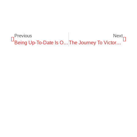
Previous
Next
Being Up-To-Date Is Of Importance To Success.
The Journey To Victory Is Most Important.