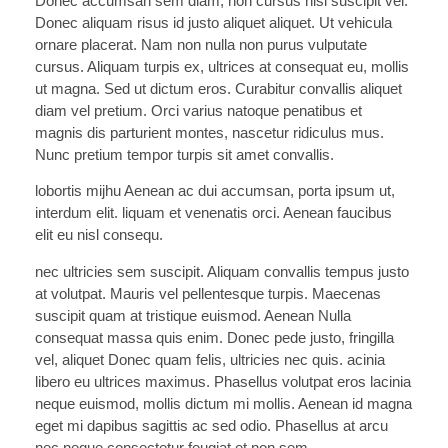
Donec accumsan sem diam, non cursus nisi suscipit vel.
Donec aliquam risus id justo aliquet aliquet. Ut vehicula
ornare placerat. Nam non nulla non purus vulputate
cursus. Aliquam turpis ex, ultrices at consequat eu, mollis
ut magna. Sed ut dictum eros. Curabitur convallis aliquet
diam vel pretium. Orci varius natoque penatibus et
magnis dis parturient montes, nascetur ridiculus mus.
Nunc pretium tempor turpis sit amet convallis.
lobortis mijhu Aenean ac dui accumsan, porta ipsum ut,
interdum elit. liquam et venenatis orci. Aenean faucibus
elit eu nisl consequ.
nec ultricies sem suscipit. Aliquam convallis tempus justo
at volutpat. Mauris vel pellentesque turpis. Maecenas
suscipit quam at tristique euismod. Aenean Nulla
consequat massa quis enim. Donec pede justo, fringilla
vel, aliquet Donec quam felis, ultricies nec quis. acinia
libero eu ultrices maximus. Phasellus volutpat eros lacinia
neque euismod, mollis dictum mi mollis. Aenean id magna
eget mi dapibus sagittis ac sed odio. Phasellus at arcu
nec neque consectetur feugiat et non sem.