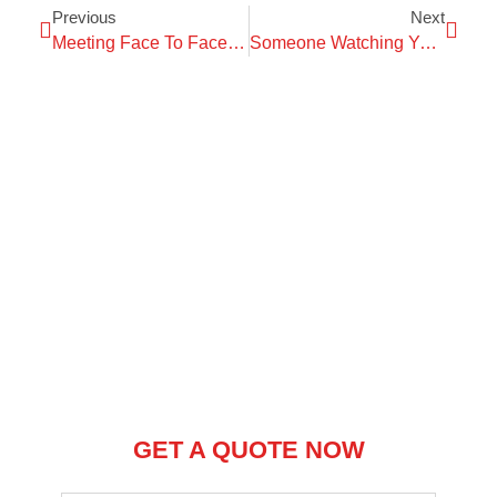
Previous
Next
Meeting Face To Face Is The First Step To Success.
Someone Watching Your Back? We Will Do It For You.
GET A QUOTE NOW