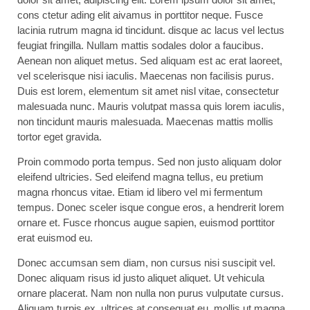
cons ctetur ading elit aivamus in porttitor neque. Fusce
lacinia rutrum magna id tincidunt. disque ac lacus vel lectus
feugiat fringilla. Nullam mattis sodales dolor a faucibus.
Aenean non aliquet metus. Sed aliquam est ac erat laoreet,
vel scelerisque nisi iaculis. Maecenas non facilisis purus.
Duis est lorem, elementum sit amet nisl vitae, consectetur
malesuada nunc. Mauris volutpat massa quis lorem iaculis,
non tincidunt mauris malesuada. Maecenas mattis mollis
tortor eget gravida.
Proin commodo porta tempus. Sed non justo aliquam dolor
eleifend ultricies. Sed eleifend magna tellus, eu pretium
magna rhoncus vitae. Etiam id libero vel mi fermentum
tempus. Donec sceler isque congue eros, a hendrerit lorem
ornare et. Fusce rhoncus augue sapien, euismod porttitor
erat euismod eu.
Donec accumsan sem diam, non cursus nisi suscipit vel.
Donec aliquam risus id justo aliquet aliquet. Ut vehicula
ornare placerat. Nam non nulla non purus vulputate cursus.
Aliquam turpis ex, ultrices at consequat eu, mollis ut magna.