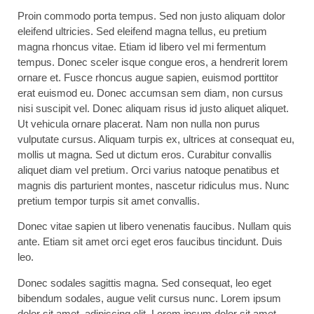
Proin commodo porta tempus. Sed non justo aliquam dolor
eleifend ultricies. Sed eleifend magna tellus, eu pretium
magna rhoncus vitae. Etiam id libero vel mi fermentum
tempus. Donec sceler isque congue eros, a hendrerit lorem
ornare et. Fusce rhoncus augue sapien, euismod porttitor
erat euismod eu. Donec accumsan sem diam, non cursus
nisi suscipit vel. Donec aliquam risus id justo aliquet aliquet.
Ut vehicula ornare placerat. Nam non nulla non purus
vulputate cursus. Aliquam turpis ex, ultrices at consequat eu,
mollis ut magna. Sed ut dictum eros. Curabitur convallis
aliquet diam vel pretium. Orci varius natoque penatibus et
magnis dis parturient montes, nascetur ridiculus mus. Nunc
pretium tempor turpis sit amet convallis.
Donec vitae sapien ut libero venenatis faucibus. Nullam quis
ante. Etiam sit amet orci eget eros faucibus tincidunt. Duis
leo.
Donec sodales sagittis magna. Sed consequat, leo eget
bibendum sodales, augue velit cursus nunc. Lorem ipsum
dolor sit amet, adipiscing elit. Lorem ipsum dolor sit amet,