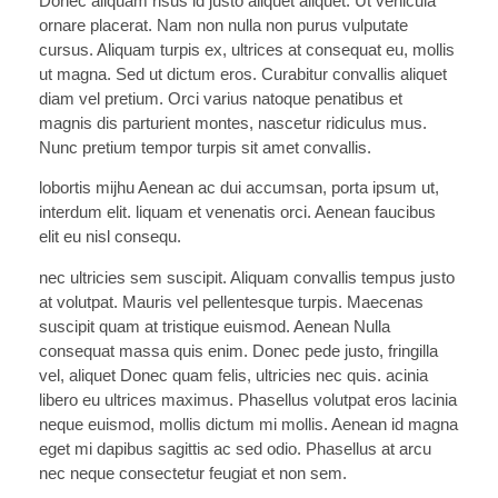
Donec aliquam risus id justo aliquet aliquet. Ut vehicula
ornare placerat. Nam non nulla non purus vulputate
cursus. Aliquam turpis ex, ultrices at consequat eu, mollis
ut magna. Sed ut dictum eros. Curabitur convallis aliquet
diam vel pretium. Orci varius natoque penatibus et
magnis dis parturient montes, nascetur ridiculus mus.
Nunc pretium tempor turpis sit amet convallis.
lobortis mijhu Aenean ac dui accumsan, porta ipsum ut,
interdum elit. liquam et venenatis orci. Aenean faucibus
elit eu nisl consequ.
nec ultricies sem suscipit. Aliquam convallis tempus justo
at volutpat. Mauris vel pellentesque turpis. Maecenas
suscipit quam at tristique euismod. Aenean Nulla
consequat massa quis enim. Donec pede justo, fringilla
vel, aliquet Donec quam felis, ultricies nec quis. acinia
libero eu ultrices maximus. Phasellus volutpat eros lacinia
neque euismod, mollis dictum mi mollis. Aenean id magna
eget mi dapibus sagittis ac sed odio. Phasellus at arcu
nec neque consectetur feugiat et non sem.