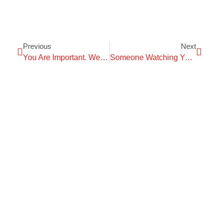
Previous
Next
You Are Important. We Are Here For You.
Someone Watching Your Back? We Will Do It For You.