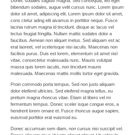
Donec sodales sagittis magna. Sed consequat, leo eget
bibendum sodales, augue velit cursus nunc. Lorem ipsum
dolor sit amet, adipiscing elit. Lorem ipsum dolor sit amet,
cons ctetur ading elit aivamus in porttitor neque. Fusce
lacinia rutrum magna id tincidunt. disque ac lacus vel
lectus feugiat fringilla. Nullam mattis sodales dolor a
faucibus. Aenean non aliquet metus. Sed aliquam est ac
erat laoreet, vel scelerisque nisi iaculis. Maecenas non
facilisis purus. Duis est lorem, elementum sit amet nisl
vitae, consectetur malesuada nunc. Mauris volutpat
massa quis lorem iaculis, non tincidunt mauris
malesuada. Maecenas mattis mollis tortor eget gravida.
Proin commodo porta tempus. Sed non justo aliquam
dolor eleifend ultricies. Sed eleifend magna tellus, eu
pretium magna rhoncus vitae. Etiam id libero vel mi
fermentum tempus. Donec sceler isque congue eros, a
hendrerit lorem ornare et. Fusce rhoncus augue sapien,
euismod porttitor erat euismod eu.
Donec accumsan sem diam, non cursus nisi suscipit vel.